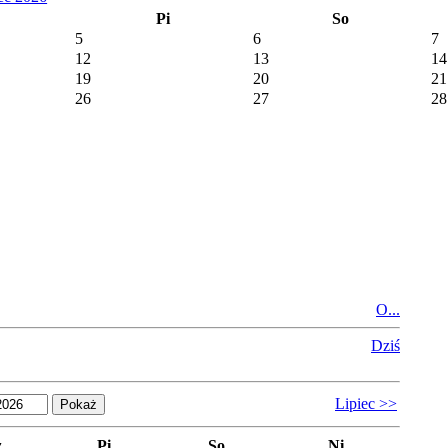
Pi
So
5
6
7
12
13
14
19
20
21
26
27
28
O...
Dziś
Lipiec >>
z
Pi
So
Ni