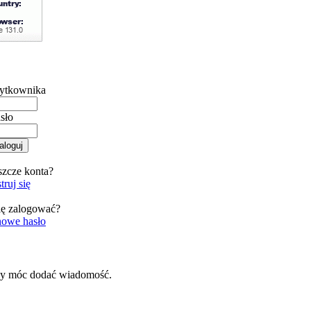
ytkownika
sło
szcze konta?
truj się
ię zalogować?
nowe hasło
by móc dodać wiadomość.