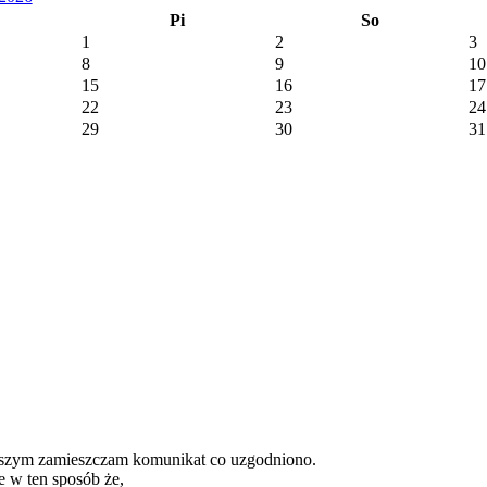
Pi
So
1
2
3
8
9
10
15
16
17
22
23
24
29
30
31
iejszym zamieszczam komunikat co uzgodniono.
e w ten sposób że,