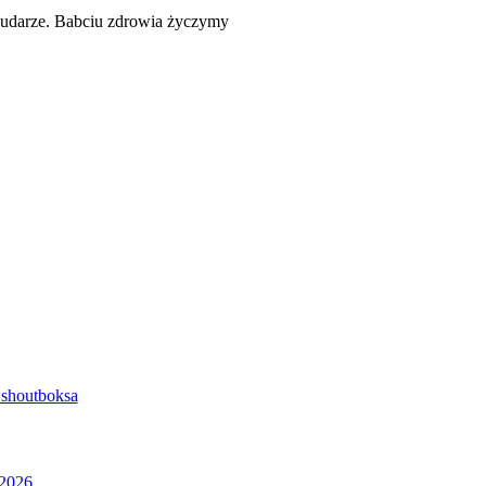
 udarze. Babciu zdrowia życzymy
shoutboksa
2026