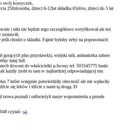
to swój koszyczek,
a 250zł/osoba, dzieci 6-12lat składka 65zł/os, dzieci do 5 lat
wnie i nikt nie będzie tego szczegółowo weryfikował ale też
 zostawili.
jeśli chodzi o składki. Fajnie byłoby żeby na poprawinach
ń gorących plus przystawki), wiejski stół, animatorka zabaw
ięc tutaj full.
iech dzwoni do właścicielki p.Iwony tel. 503345775 hasło
jak każdy zrobi to sam w najbardziej odpowiadającej mu
us 7 które wstępnie potwierdziły obecność ale nie wpłaciły
dźcie się leków i idźcie z nami tą drogą
:D
od nowa poznali i odświeżyli nasze wspomnienia a przede
048 czytań ·