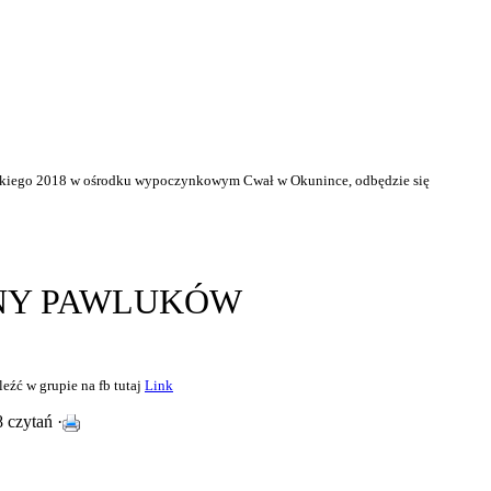
ańskiego 2018 w ośrodku wypoczynkowym Cwał w Okunince, odbędzie się
NY PAWLUKÓW
eźć w grupie na fb tutaj
Link
 czytań ·