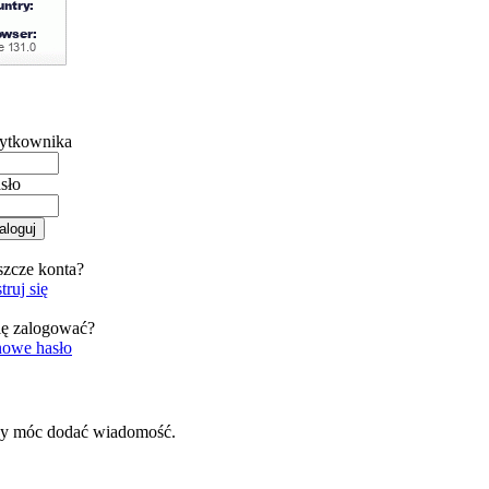
ytkownika
sło
szcze konta?
truj się
ię zalogować?
nowe hasło
by móc dodać wiadomość.