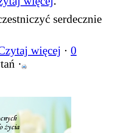
zytaj więcej
.
czestniczyć serdecznie
Czytaj więcej
·
0
tań ·