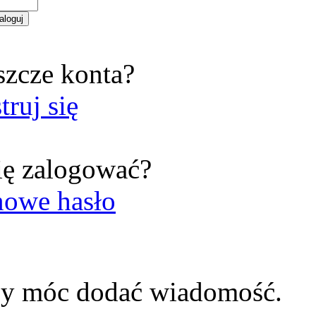
szcze konta?
truj się
ię zalogować?
nowe hasło
by móc dodać wiadomość.