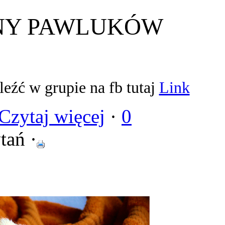
NY PAWLUKÓW
eźć w grupie na fb tutaj
Link
Czytaj więcej
·
0
tań ·