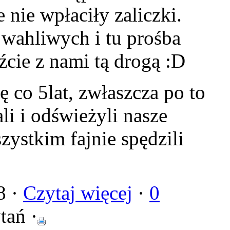
 nie wpłaciły zaliczki.
 wahliwych i tu prośba
dźcie z nami tą drogą
:D
 co 5lat, zwłaszcza po to
i i odświeżyli nasze
ystkim fajnie spędzili
8 ·
Czytaj więcej
·
0
tań ·