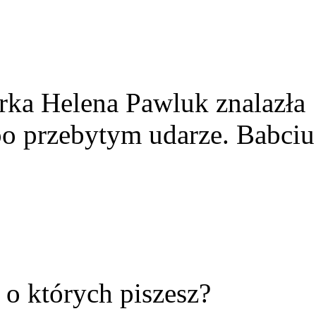
rka Helena Pawluk znalazła
po przebytym udarze. Babciu
ć o których piszesz?