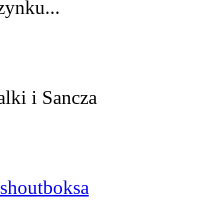
ynku...
alki i Sancza
shoutboksa