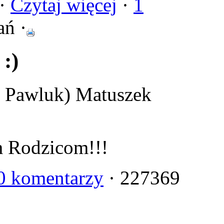
 ·
Czytaj więcej
·
1
ań ·
 :)
u Pawluk) Matuszek
m Rodzicom!!!
0 komentarzy
· 227369