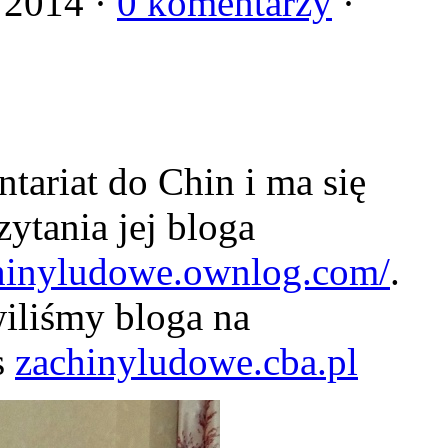
 2014 ·
0 komentarzy
·
tariat do Chin i ma się
ytania jej bloga
chinyludowe.ownlog.com/
.
iliśmy bloga na
s
zachinyludowe.cba.pl