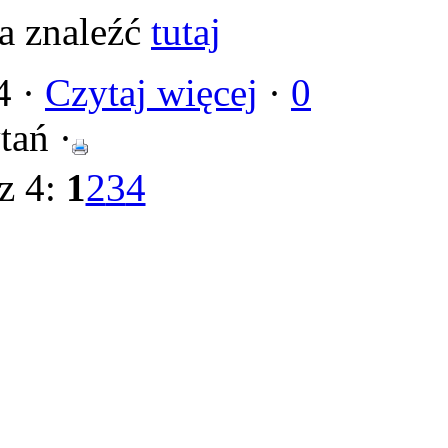
a znaleźć
tutaj
4 ·
Czytaj więcej
·
0
tań ·
 z 4:
1
2
3
4