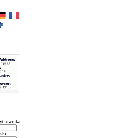
ytkownika
sło