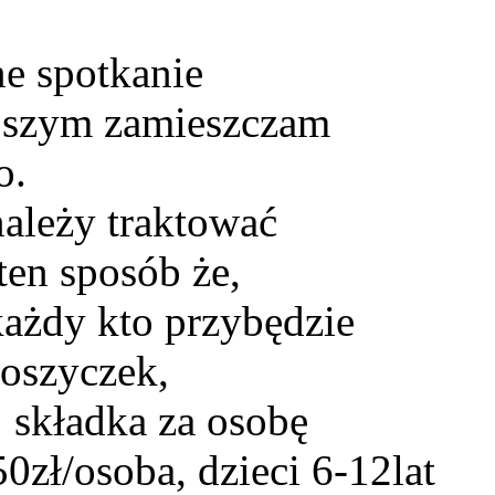
ne spotkanie
ejszym zamieszczam
o.
należy traktować
ten sposób że,
 każdy kto przybędzie
koszyczek,
: składka za osobę
0zł/osoba, dzieci 6-12lat