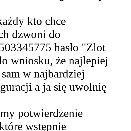
każdy kto chce
ch dzwoni do
. 503345775 hasło "Zlot
 wniosku, że najlepiej
o sam w najbardziej
uracji a ja się uwolnię
amy potwierdzenie
które wstępnie