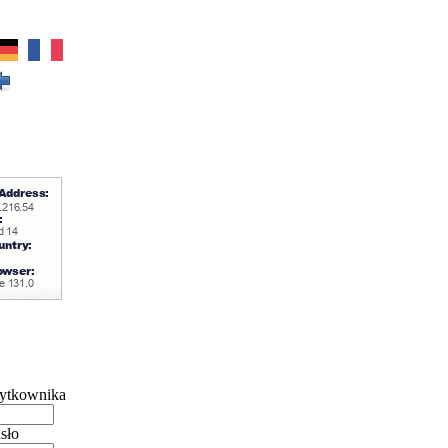
ytkownika
sło