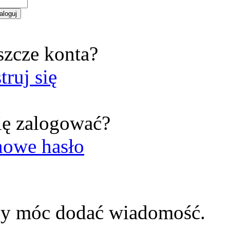
szcze konta?
truj się
ię zalogować?
nowe hasło
by móc dodać wiadomość.