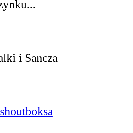
ynku...
alki i Sancza
shoutboksa