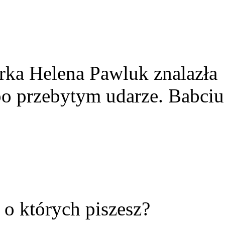
rka Helena Pawluk znalazła
po przebytym udarze. Babciu
ć o których piszesz?