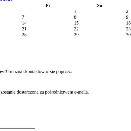
Pi
So
1
2
7
8
9
14
15
16
21
22
23
28
29
30
ków!!! można skontaktować się poprzez:
.
ć zostanie dostarczona za pośrednictwem e-maila.