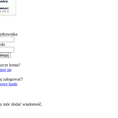
ytkownika
sło
szcze konta?
truj się
ię zalogować?
nowe hasło
by móc dodać wiadomość.