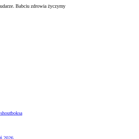
 udarze. Babciu zdrowia życzymy
shoutboksa
eń 2026