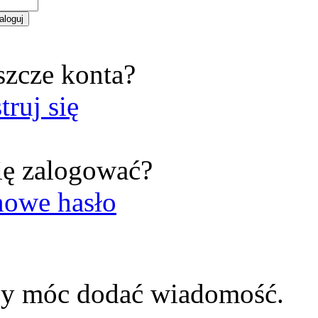
szcze konta?
truj się
ię zalogować?
nowe hasło
by móc dodać wiadomość.