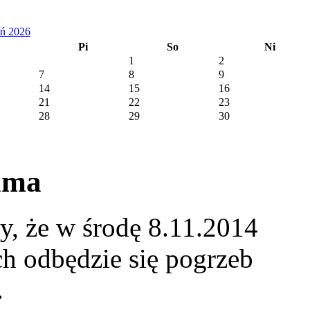
eń 2026
Pi
So
Ni
1
2
7
8
9
14
15
16
21
22
23
28
29
30
ama
, że w środę 8.11.2014
h odbędzie się pogrzeb
.