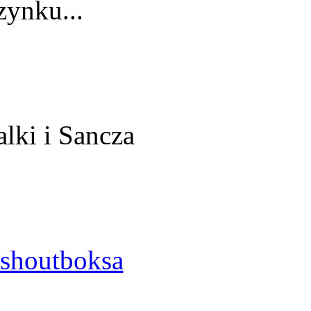
ynku...
alki i Sancza
shoutboksa