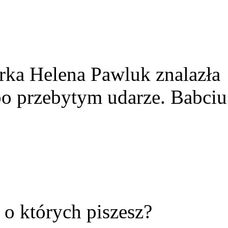
rka Helena Pawluk znalazła
po przebytym udarze. Babciu
ć o których piszesz?