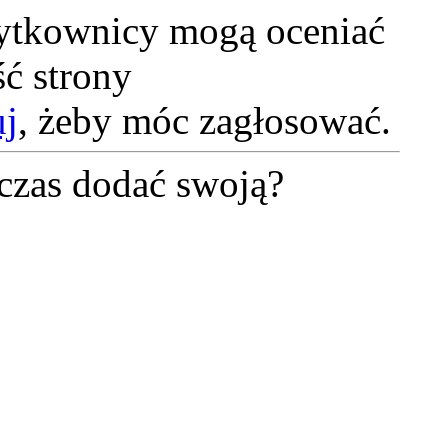
żytkownicy mogą oceniać
ć strony
uj
, żeby móc zagłosować.
czas dodać swoją?