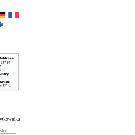
ytkownika
sło