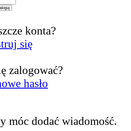
szcze konta?
truj się
ię zalogować?
nowe hasło
by móc dodać wiadomość.