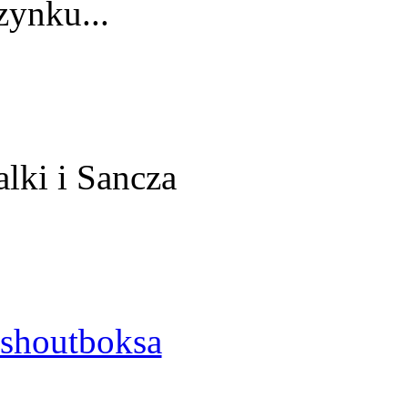
ynku...
alki i Sancza
shoutboksa