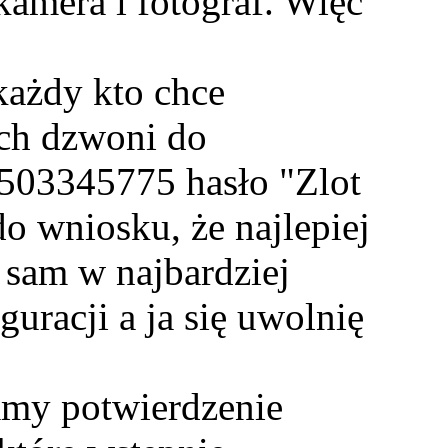
 kamera i fotograf. Więc
każdy kto chce
ch dzwoni do
. 503345775 hasło "Zlot
 wniosku, że najlepiej
o sam w najbardziej
uracji a ja się uwolnię
amy potwierdzenie