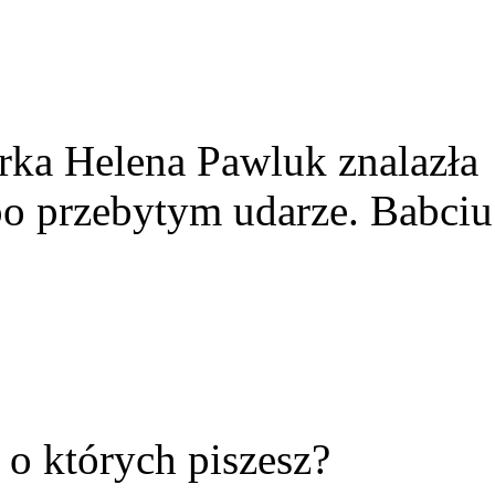
rka Helena Pawluk znalazła
po przebytym udarze. Babciu
ć o których piszesz?