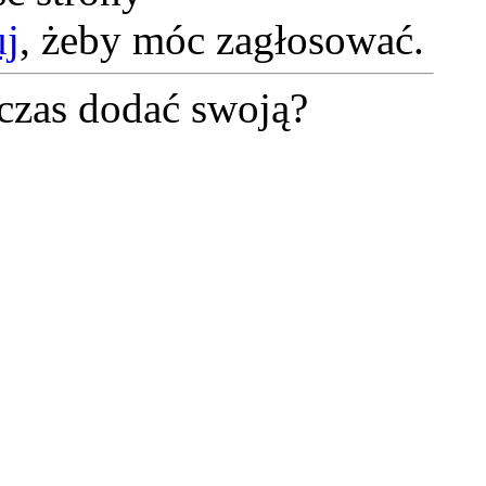
uj
, żeby móc zagłosować.
czas dodać swoją?