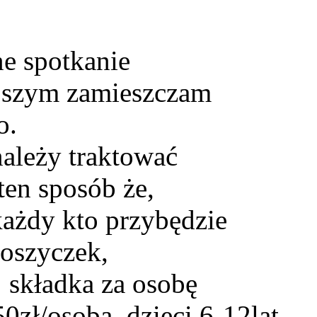
ne spotkanie
ejszym zamieszczam
o.
należy traktować
ten sposób że,
 każdy kto przybędzie
koszyczek,
: składka za osobę
0zł/osoba, dzieci 6-12lat