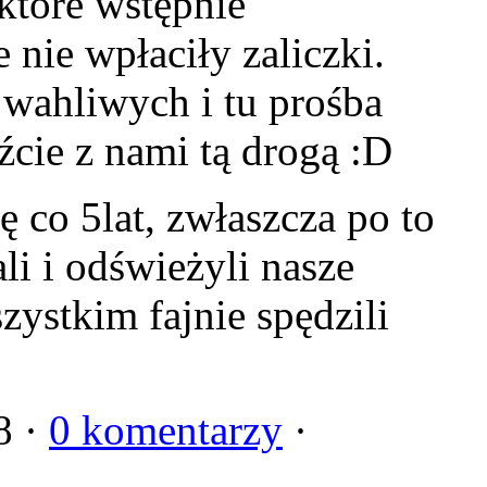
które wstępnie
 nie wpłaciły zaliczki.
 wahliwych i tu prośba
dźcie z nami tą drogą
:D
 co 5lat, zwłaszcza po to
i i odświeżyli nasze
ystkim fajnie spędzili
8 ·
0 komentarzy
·