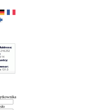
ytkownika
sło