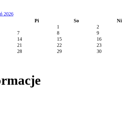
eń 2026
Pi
So
Ni
1
2
7
8
9
14
15
16
21
22
23
28
29
30
ormacje